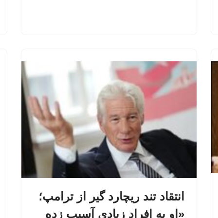
انتقاد تند ریچارد گیر از ترامپ؛
«او به افراد زیادی آسیب زده