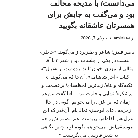
می‌دانست/ با مدیحه مخالف
بود و می‌گفت به جایش برای
همسرتان عاشقانه بگویید
از
aminkav
جولای 7, 2026
ناصر فیض؛ شاعر و طنزپرداز می‌گوید: «خاطرم
هست در یکی از جلسات دیدار شعراء با آقا
مثالی از مهدی اخوان ثالث زده شد، از «غزل۳»
کتاب «آخر شاهنامه»، آن‌جا که می‌گوید: ای
تکیه‌گاه و پناه/ زیباترین لحظه‌های/ پرعصمت و
پرشکوه/ تنهایی و خلوت من… آقا گفت من هر
زمان که این غزل را می‌خوانم، گویی در حال
زمزمه دعای ابوحمزه ثمالی‌ام؛ آن‌قدر که این
غزل هم الفاظش زیباست، هم مضمونش و هم
موسیقی‌اش. می‌خواهم بگویم او با چنین نگاهی
به شعر فارسی می‌نگریست.»