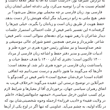
به گزارش علیرضا تور، «درست است که آقا به شعر علاقه داشت و
اهتمام نسبت به آن را توصیه می‌کرد، ولی دغدغه اصلی ایشان زبان
فارسی بود. زبان فارسی بر چه محملی بهتر منتقل می‌شود؟ بر
شعر. هیچ ملتی به زانو درنمی‌آید مگر اینکه هویتش را از دست بدهد.
حفظ هویت از طریق زبان است و زبانتان را بگیرند، خیلی چیزها را
گرفته‌اند.» این تفسیر ناصر فیض از علت احتمالی استمرار جلسات
دیدار شاعران با رهبر شهید برای دهه‌های متوالی است. ناصر فیض؛
شاعر، طنزپرداز و مترجم، همچنین عضو شورای عالی موسیقی و
شعر صداوسیما و نیز مشاور رئیس حوزه هنری در حوزه طنز و
ادبیات فارسی و مدیر دفتر حفظ و اشاعه زبان فارسی از مرداد
۱۴۰۰ تاکنون است؛ دفتری که آبان ۱۴۰۰ با هدف حفظ حیات و
پاسداشت زبان فارسی در حوزه هنری دایر شد. او معتقد است:
«آن‌ها که می‌گویند ما هنوز داغیم و درست نمی‌دانیم چه اتفاقی
افتاده است! حرف‌شان صحیح است.» ناصر فیض در گفت‌وگو با
خبرآنلاین در توضیح درستی این عقیده می‌گوید: «برخلاف قریب به
اتفاق رهبران سیاسی جهان، برخورداری آقا از معیارها و شرایط لازم
برای کسب عناوین «رجل سیاسی»، «مجتهد جامع‌الشرایط»، «اعلم
در ولایت فقیه» و «ادیب فرزانه» ازجمله وجوه شخصیتی‌شان بود که
در نگاه اولیه، به چشم می‌آید. عناوینی که تنها اگر در اوج یکی از آن‌ها