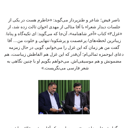
ناصر فیض؛ شاعر و طنزپرداز می‌گوید: «خاطرم هست در یکی از
جلسات دیدار شعراء با آقا مثالی از مهدی اخوان ثالث زده شد، از
«غزل۳» کتاب «آخر شاهنامه»، آن‌جا که می‌گوید: ای تکیه‌گاه و پناه/
زیباترین لحظه‌های/ پرعصمت و پرشکوه/ تنهایی و خلوت من… آقا
گفت من هر زمان که این غزل را می‌خوانم، گویی در حال زمزمه
دعای ابوحمزه ثمالی‌ام؛ آن‌قدر که این غزل هم الفاظش زیباست، هم
مضمونش و هم موسیقی‌اش. می‌خواهم بگویم او با چنین نگاهی به
شعر فارسی می‌نگریست.»