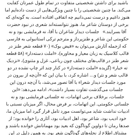
باشید برای داشتن شخصیتی متفاوت در تمام طول عمرتان کفایت
می‌کند. ما چنین شخصیتی را با چنین ویژگی‌هایی از دست داده‌ایم اما
هنوز داغیم و درست نمی‌دانیم چه اتفاقی افتاده است. به گونه‌ای که
برخی از دوستان شاعر ما، هنوز نتوانسته‌اند شعری در نبود حضرت
آقا بسرایند.» جلسات دیدار شاعران با آقا، نه فرمایشی بود و نه
حکومتی این شاعر و طنزپرداز و مترجم ترکی استانبولی به فارسی
که ازجمله آثارش می‌توان به «فیض بوک» (۷۰ قطعه شعر طنز در
قالب کلاسیک به زبان معیار و محاوره‌)، «املت دسته‌دار» (۵۸ قطعه
شعر طنز در قالب‌های مختلف چون رباعی، غزل و مثنوی)، «نزدیک
ته خیار» (گزیده «املت ‌دسته‌دار» در کنار چند اثر چاپ ‌نشده در دو
قالب شعر و نثر) و… اشاره کرد، با بیان این که «آن‌چه از بیرون در
مورد جلسات دیدار شعراء با آقا تصور می‌شد، با آن‌چه درون این
جلسات می‌گذشت تفاوت بسیار داشت»، ادامه می‌دهد: «این
جلسات، برخلاف برخی اتهامات، نه جلساتی فرمایشی بود و نه
جلساتی حکومتی. این اتهامات، بر فرض محال، اگر میزبان نسبتی با
ادبیات نداشت شاید می‌توانست مورد تامل قرار گیرد اما میزبانِ ما،
خود ادیب بود، شاعر بود، اهل ادبیات بود، آثاری را خوانده بود؛ از
صدها رمان تا دواوین گوناگون که بعید بود مهمانانش خوانده باشند و
مشتاق اطلاع از نحله‌های گوناگون شعر بود. به همین دلیل در این