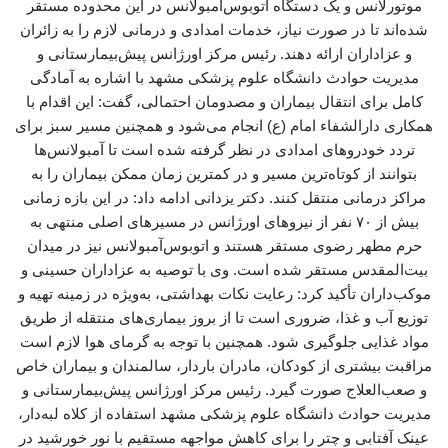
موتورلانس و یک دستگاه اتوبوس‌آمبولانس در این محدوده مستقر
شده‌اند تا در صورت نیاز، خدمات امدادی و درمانی لازم را به زائران
و عزاداران ارائه دهند. رئیس مرکز اورژانس پیش‌بیمارستانی و
مدیریت حوادث دانشگاه علوم پزشکی مشهد با اشاره به آمادگی
کامل برای انتقال بیماران و مصدومان احتمالی، گفت: این اقدام با
همکاری دارالشفاء امام (ع) انجام می‌شود و همچنین مسیر سبز برای
تردد خودروهای امدادی در نظر گرفته شده است تا آمبولانس‌ها
بتوانند از کوتاه‌ترین مسیر و در کمترین زمان ممکن بیماران را به
مراکز درمانی منتقل کنند. دکتر یزدانی ادامه داد: در این بازه زمانی
بیش از ۷۰ نفر از نیروهای اورژانس در مسیرهای اصلی منتهی به
حرم مطهر رضوی مستقر هستند و اتوبوس‌آمبولانس نیز در میدان
بیت‌المقدس مستقر شده است. وی با توصیه به عزاداران حسینی و
موکب‌داران تأکید کرد: رعایت نکات بهداشتی، به‌ویژه در زمینه تهیه و
توزیع آب و غذا، ضروری است تا از بروز بیماری‌های منتقله از طریق
مواد غذایی جلوگیری شود. همچنین با توجه به گرمای هوا لازم است
مراقبت بیشتری از کودکان، مادران باردار، سالمندان و بیماران خاص
و صعب‌العلاج صورت گیرد. رئیس مرکز اورژانس پیش‌بیمارستانی و
مدیریت حوادث دانشگاه علوم پزشکی مشهد استفاده از کلاه لبه‌دار،
عینک آفتابی و چتر را برای کاهش مواجهه مستقیم با نور خورشید در