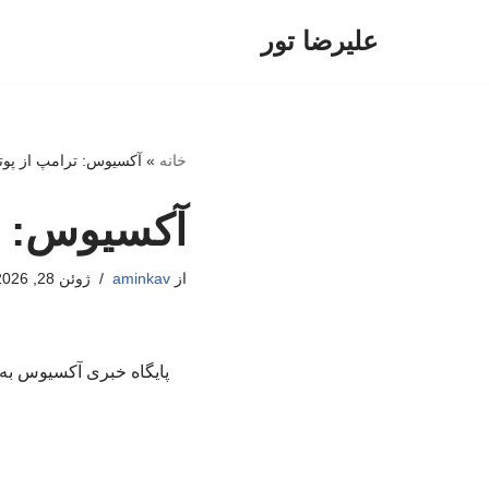
علیرضا تور
پرش
به
محتوا
خانه
»
آکسیوس: ترامپ از پوت
آکسیوس: تر
از
aminkav
ژوئن 28, 2026
پایگاه خبری آکسیوس به 