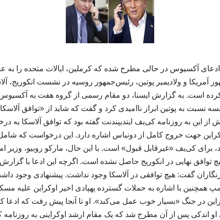
 ادعای آکسیوس در حالی مطرح شده که کرملین، ایالات متحده را به عدم 
کرده است. به گزارش ایسنا، دو مقام رسمی از گروه هفت به آکسیوس 
نسبت به پوتین ابراز ناامیدی کرد و گفت که شاید از «توافق آلاسکا
یش از این به روزنامه کی‌یف ایندیپندنت گفته بود که توافق آلاسکا به 
کراین جهت خروج کامل از دونباس اشاره دارد. این درخواست که شام
 برای کی‌یف «غیرقابل قبول» است. با این حال، مارکو روبیو، وزیر ام
 که هیچ توافق نهایی در انکوریج حاصل نشده است. اگرچه این ادعا با گزارش
رنگاران گفت: هیچ توافقی در آلاسکا وجود نداشت. پیشنهادی وجود داشت
مپ همچنین با اشاره به حملات گسترده پهپادی اخیر اوکراین علیه مسک
ین در جنگ «بسیار خوب عمل می‌کند». او تا آنجا پیش رفت که ادعا کر
او اندکی پس از آن مطرح شد که یک مقام ارشد اوکراینی به روزنامه ک