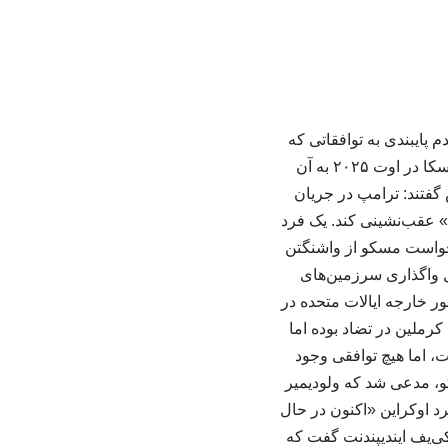
پایبندی به توافقاتی که
دونالد ترامپ، رئیس‌جمهور آمریکا و ولادیمیر پوتین، رئیس‌جمهور روسیه در نشست انکوریج، آلاسکا در اوت ۲۰۲۵ به آن
گفتند: ترامپ در جریان
» عقب‌نشینی کند. یک فرد
درخواست مسکو از واشنگتن
ل واگذاری سرزمین‌های
ور خارجه ایالات متحده در
 کرملین در تضاد بوده اما
، اما هیچ توافقی وجود
و، مدعی شد که ولودیمیر
د اوکراین «اکنون در حال
ی‌یف ایندیپندنت گفت که