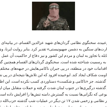
عبیده، سخنگوی نظامی گردان‌های شهید عزالدین القسام، در بیانیه‌ای از
رت‌های سنگین به دشمن صهیونیستی» تقدیر کرد. بنابر روایت ایرنا، وی
له با تجاوز به لبنان و مردم این کشور و نیز دفاع از حاکمیت آن عمل م
به رسمیت شناخته شده است. سخنگوی گردان‌های القسام همچنین گف
اقدامات خود در منطقه، در پی جبران ناکامی‌هایش در جبهه‌های مخت
ومت شکاف ایجاد کند. ابوعبیده افزود که این تلاش‌ها نتیجه‌ای در پی 
م گذشته، جز «ناکامی و شکست» دستاوردی کسب نکرده است. این اظ
 گذشته درگیری‌ها در جنوب لبنان شدت گرفته و حملات متقابل میان 
ضوعی که نگرانی‌ها نسبت به گسترش دامنه تنش‌ها را افزایش داده است
صهیونیستی به هلاکت چهار نظامی و زخمی شدن ۱۷ تن دیگر در عملیات شب گ