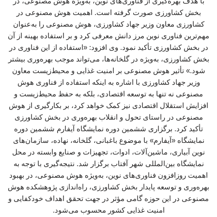
با هدف بهره‌گیری از فناوری‌های نوین، به‌ویژه هوش مصنوعی، در
بخش کشاورزی صورت گرفته است. اهمیت هوش مصنوعی در
کشاورزی معاون وزیر جهاد کشاورزی، هوش مصنوعی را به‌عنوان
مهم‌ترین فناوری نوین مرز دانش معرفی کرد و بر استفاده بهینه از آن
در بخش کشاورزی تأکید نمود. وی افزود: «استفاده از این فناوری در
بخش کشاورزی، به‌ویژه در گلخانه‌ها، می‌تواند موجب بهره‌وری بیشتر
شود.» تأثیر هوش مصنوعی بر امنیت غذایی و محیط‌زیست معاون
وزیر جهاد کشاورزی با اشاره به اینکه استفاده از فناوری هوش
مصنوعی نه تنها به توسعه اقتصادی، بلکه به حفظ محیط‌زیست و
افزایش استقلال اقتصادی نیز کمک خواهد کرد، بر بکارگیری از هوش
مصنوعی در راستای تحول و انقلاب بهره‌وری در بخش کشاورزی
تأکید کرد. برگزاری ششمین دوره نمایشگاه آیفارم ششمین دوره
نمایشگاه «آیفارم» با موضوع باغبانی، گلخانه، نهاده، سازمان‌های
نوین آبیاری، ماشین‌آلات، ادوات، تجهیزات و صنایع وابسته در محل
نمایشگاه بین‌المللی شهر آفتاب برگزار شد. نتیجه‌گیری با توجه به
اهمیت روزافزون فناوری‌های نوین، به‌ویژه هوش مصنوعی، در بهبود
بهره‌وری و توسعه پایدار بخش کشاورزی، راه‌اندازی پژوهشکده هوش
مصنوعی در این حوزه گامی مؤثر در جهت تحقق اهداف خودکفایی و
امنیت غذایی کشور محسوب می‌شود.