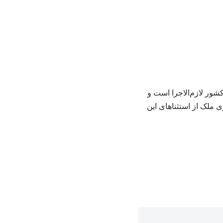
ت: مصوبه سران قوا از اول تیرماه ۱۴۰۵ در سراسر کشور لازم‌الاجرا است و
ک یا نوسازی ملک از استثناهای این