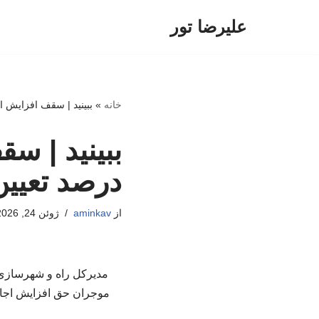
علیرضا تور
پرش
به
محتوا
خانه
»
ببینید | سقف افزایش اجاره‌بها د
درصد تعیی
از
aminkav
ژوئن 24, 2026