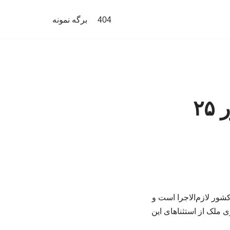
404
برگه نمونه
ببینید | سقف افزایش اجاره‌بها در کشور ۲۵
ت: مصوبه سران قوا از اول تیرماه ۱۴۰۵ در سراسر کشور لازم‌الاجرا است و
ک یا نوسازی ملک از استثناهای این