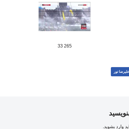
265 33
لیرضا تور
بنویسید
ید
وارد بشوید
.