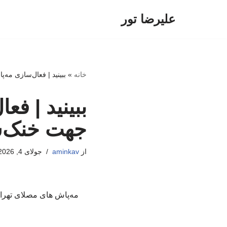
علیرضا تور
پرش
به
محتوا
خانه
»
ببینید | فعال‌سازی مه
ببینید | ف
جهت خنک‌س
از
aminkav
جولای 4, 2026
مه‌پاش های مصلای تهران