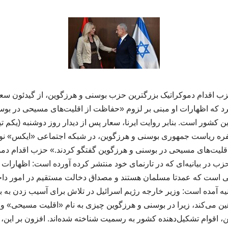
ب اقدام دموکراتیک بزرگترین حزب بوسنی و هرزگوین، از گیدئون سعا
 کرد که اظهارات او مبنی بر لزوم «حفاظت از اقلیت‌های مسیحی در ب
 کشور است. بنابر روایت ایرنا، سعار پس از دیدار روز دوشنبه (یکم تیر
 ریاست جمهوری بوسنی و هرزگوین، در شبکه اجتماعی «ایکس» نوش
قلیت‌های مسیحی در بوسنی و هرزگوین گفتگو کردند.» حزب اقدام دمو
ب در بیانیه‌ای که در تارنمای خود منتشر کرده آورده است: اظهارات س
هایی است که عمدتا مسلمان هستند و مصداق دخالت مستقیم در امور دا
نیه آمده است: وزیر خارجه رژیم اسرائیل در تلاش برای آسیب زدن به بو
هین می‌کند، زیرا در بوسنی و هرزگوین چیزی به نام «اقلیت مسیحی» وج
اقوام تشکیل‌دهنده کشور به رسمیت شناخته شده‌اند. افزون بر این، بوس