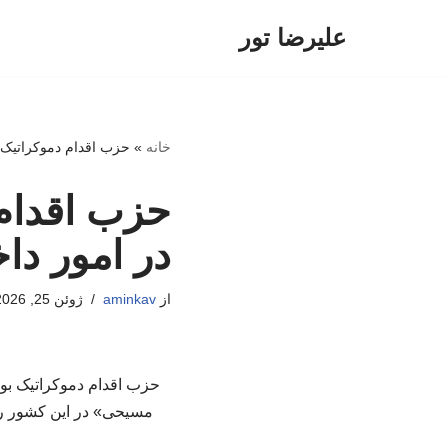
علیرضا تور
پرش
به
محتوا
خانه
»
حزب اقدام دموکراتیک
حزب اقدام
در امور د
از
aminkav
ژوئن 25, 2026
حزب اقدام دموکراتیک بو
مسیحی» در این کشور را