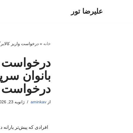
علیرضا تور
پرش
به
محتوا
خانه
»
درخواست واریز کالابرگ
درخواست وا
بانوان سرپ
درخواست ب
از
aminkav
ژانویه 23, 2026
افرادی که پیش‌تر یارانه د