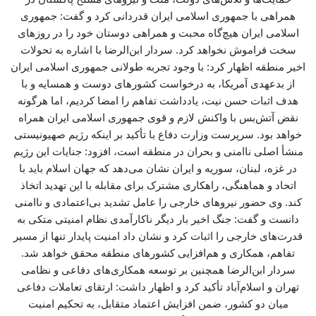
همراهی با جمهوری اسلامی ایران قدردانی کرد و گفت: جمهوری
اسلامی ایران هیچ‌گاه محبت و همراهی دوستان خود را در روزهای
سخت فراموش نخواهد کرد. سردار ابن‌الرضا با اشاره به تحولات
اخیر منطقه اظهار کرد: با وجود تجربه طولانی جمهوری اسلامی ایران
از بدعهدی آمریکا، به درخواست کشورهای دوست و همسایه و با
هدف اثبات حسن نیت، یادداشت تفاهم را امضا کردیم، اما هرگونه
نقض آتش‌بس با واکنش لازم و قوی جمهوری اسلامی ایران همراه
خواهد بود. سرپرست وزارت دفاع با تأکید بر اینکه رژیم صهیونیستی
منشأ اصلی ناامنی و بحران در منطقه است، افزود: جنایات این رژیم
در غزه، لبنان، سوریه و ایران نشان می‌دهد که جهان اسلام باید با
اتحاد و هماهنگی، راهکاری مشترک برای مقابله با این تهدید اتخاذ
کند. وی حضور نیروهای خارجی را عامل تشدید بی‌اعتمادی و ناامنی
دانست و گفت: جنگ اخیر بار دیگر ناکارآمدی نظام امنیتی متکی به
قدرت‌های خارجی را اثبات کرد و نشان داد امنیت پایدار تنها از مسیر
تفاهم، همکاری و هم‌افزایی کشورهای منطقه محقق خواهد شد.
سردار ابن‌الرضا همچنین بر توسعه همکاری‌های دفاعی و نظامی
تهران و اسلام‌آباد تأکید کرد و اظهار داشت: ارتقای تعاملات دفاعی
میان دو کشور، ضمن افزایش اعتماد متقابل، به تحکیم امنیت