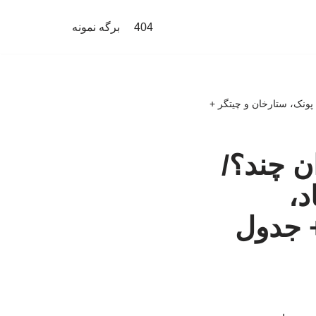
404
برگه نمونه
پونک، ستارخان و چیتگر +
ن چند؟/
د،
 جدول