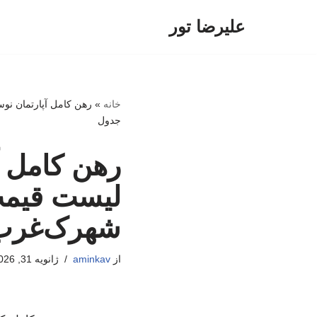
علیرضا تور
پرش
به
محتوا
خانه
»
رهن کامل آپارتمان نوس
جدول
رهن کامل آ
لیست قیمت 
شهرک‌غرب،
از
aminkav
ژانویه 31, 2026