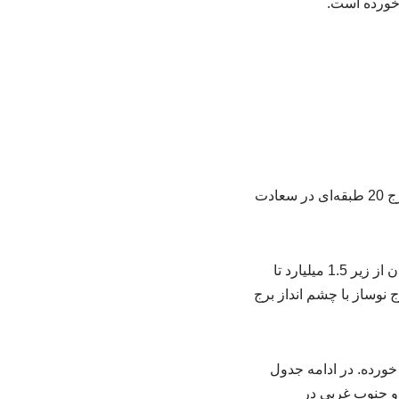
بررسی بازار مسکن غرب تهران در بهمن ماه نشان می‌دهد رهن یک آپارتمان 90 متری نوساز در برج 20 طبقه‌ای در سعادت
فرارو نوشت: آپارتمان‌ نوساز با امکانات آسانسور، پارکینگ و انباری در محله‌های مختلف غرب تهران از زیر 1.5 میلیارد تا
ل در دسترس است. رهن کامل یک آپارتمان 150 متری در برج نوساز با چشم انداز برج
برای رهن کامل قیمت خورده. در ادامه جدول
و جنوب غربی در