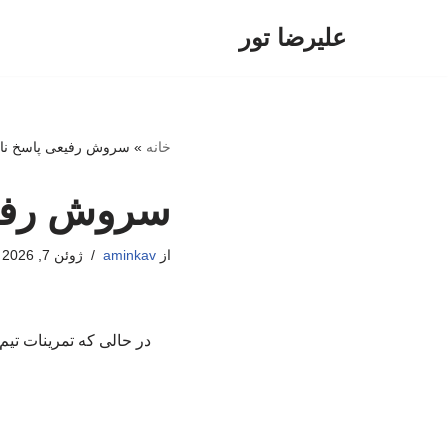
علیرضا تور
پرش
به
محتوا
خانه
»
سروش رفیعی پاسخ نامه
سروش رفیعی
از
aminkav
ژوئن 7, 2026
در حالی که تمرینات تی