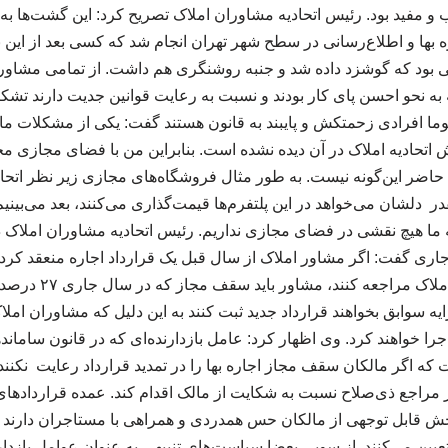
 و مفید بود. رئیس اتحادیه مشاوران املاک تصریح کرد: این گشت‌ها ب
بها و اطلاع‌رسانی در سطح شهر تهران انجام شد که کسی بعد از این نگو
بود که گوشزد داده شد و جنبه روشنگری هم داشت. از تمامی مشاور
به نحو احسن پای کار بودند و نسبت به رعایت قوانین جدیت دارند تشکر
ما افرادی زحمتکش و پایبند به قانون هستند گفت: یکی از مشکلات ما د
حادیه املاک در آن دیده نشده است. بنابراین من با فضای مجازی مخا
 حاضر این‌گونه نیست. به طور مثال فروشگاه‌های مجازی زیر نظر اتحاد
شان می‌خواهد در این پلتفرم‌ها قیمت‌گذاری می‌کنند، بعد می‌بینیم ک
که ما هیچ نقشی در فضای مجازی نداریم. رئیس اتحادیه مشاوران املاک
جاری گفت: اگر مشاور املاک از سال قبل یک قرارداد اجاره منعقد کرده
جاری برای تمدید به دفت
رایه سوابق بخواهند قرارداد جدید ثبت کنند به این دلیل که مشاوران امل
 اجرا خواهند کرد. وی اظهار کرد: عامل بازدارنده‌ای که در قانون ساما
ت که اگر مالکان سقف مجاز اجاره بها را در تمدید قرارداد رعایت نکنند 
 در مراجع ذی‌صلاح نسبت به شکایت از مالک اقدام کند. عمده قراردادها
بخش قابل توجهی از مالکان حس همدردی و همراهی با مستاجران دارند 
تعیین می‌کنند. از سویی بعضا سیاست‌های تنبیهی به عنوان عوامل باز