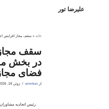
علیرضا تور
پرش
به
محتوا
خانه
»
سقف مجاز افزایش اجار
سقف مجاز 
در بخش مس
فضای مجاز
از
aminkav
ژوئن 18, 2026