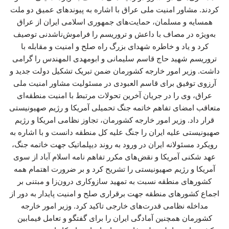
کردند. مشاور امنیت ملی عراق با اشاره به پیوندهای عمیق دو ملت
همسایه و مسلمان، حمایت‌های جمهوری اسلامی ایران از عراق
به‌ویژه در مصاف با داعش و تروریسم را فراموش‌ناشدنی توصیف
کرد و یاد و خاطره شهدای بزرگ راه صلح و امنیت و مقابله با
تروریسم شهید حاج قاسم سلیمانی و ابومهدی المهندس را گرامی
داشت. وزیر امور خارجه کشورمان ضمن تبریک تشکیل دولت جدید و
آرزوی توفیق برای قاسم العبودی در مسئولیت مشاور امنیت ملی
عراق، وی را در جریان آخرین تحولات مرتبط با امنیت منطقه‌ای
متعاقب امضای تفاهم خاتمه جنگ تحمیلی آمریکا و رژیم صهیونیستی
قرار داد. وزیر امور خارجه کشورمان، تجاوز نظامی امریکا و رژیم
صهیونیستی علیه ایران را جنگ علیه کل منطقه دانست و با اشاره به
رویکرد مسئولانه ایران در ورود به روند دیپلماتیک جهت خاتمه جنگ،
عهد شکنی آمریکا و نقض‌های مکرر تفاهم نامه اسلام آباد از سوی
آمریکا و رژیم صهیونیستی را تشریح کرد و بر ضرورت اهتمام همه
کشورهای منطقه نسبت به تمهید سازوکاری درون‌زا و مبتنی بر
اجماع کشورهای منطقه جهت برقراری صلح و امنیت پایدار به دور از
مداخله نظامی قدرت‌های خارجی تاکید کرد. وزیر امور خارجه
کشورمان همچنین آمادگی ایران را برای گفتگو و تعامل فیمابین