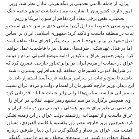
ایران، از جمله ناامنی تحمیلی بر تنگه هرمز، تبادل نظر شد. وزیر
امور خارجه کشورمان با اشاره به مفاد یادداشت تفاهم خاتمه جنگ
تحمیلی، نقض برخی مفاد این تفاهم از سوی آمریکا و رژیم
صهیونیستی خصوصا بند اول آن را مانعی جدی بر سر احیای امنیت و
ثبات در منطقه دانست و تاکید کرد: جمهوری اسلامی ایران بر اساس
اصل «تعهد در برابر تعهد» با حسن نیت پیگیر اجرای مفاد تفاهم است
اما در قبال عهدشکنی طرف‌های مقابل نیز با قاطعیت عمل خواهد
کرد. رئیس‌جمهور عراق با تأکید بر ادامه موضع اصولی مردم و دولت
عراق در حمایت از مردم ایران در برابر تجاوز خارجی، تصریح کرد که
در شرایط کنونی، کشورهای منطقه باید هم‌افزایی بیشتری داشته
باشند تا صلح و ثبات در سراسر منطقه غرب آسیا استقرار یابد. در
این دیدار، وزیر خارجه کشورمان از اهتمام دولت و مردم عراق نسبت
به میزبانی شایسته میلیون‌ها ایرانی زائر عتبات عالیات قدردانی کرد.
وی همچنین برگزاری مراسم تشییع رهبر شهید انقلاب در عراق را
فرصتی بی‌نظیر برای تعمیق همدلی و دوستی بین دو ملت ایران و
عراق دانست و از تمهیدات ارزشمند دولت عراق در این زمینه تشکر
کرد. هم‌چنین وزیر خارجه عصر روز یکشنبه با قاسم العبودی، مشاور
امنیت ملی عراق نیز دیدار و گفتگو کرد. در این دیدار طرفین درباره
همکاری‌های دو کشور در زمینه‌های مختلف به ویژه امنیتی گفتگو