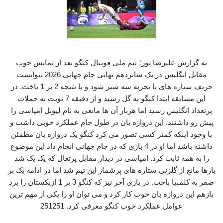
به گزارش علیرضا تور؛ تیم ملی فوتبال کنگو بعد از نمایش خوب
مقابل انگلیس در یک شانزدهم نهایی جام جهانی 2026 نتوانست
حریف ستاره های با تجربه سه شیر شود و با نتیجه 2 بر 1 باخت. در
این مسابقه ابتدا کنگو به گل رسید و از دقیقه 7 نوبت به حملات
پرتعداد انگلیس رسید اما هربار آن ها مانعی به نام لیونل امپاسی را
پیش رو داشتند. این دروازه بان در طول جام عملکرد خوبی داشت و
با وجود اینکه کمتر کسی تصور می کرد کنگو یک دروازه بان مطمئن
داشته باشد اما او در 4 بازی که در جام جهانی انجام داد این موضوع
را به همه ثابت کرد. امپاسی در دیدار مقابل پرتغال که یک یک شد
بارها مانع از گلزنی ستاره های پرشمار این تیم شد اما در ادامه یک بر
صفر به کلمبیا باخت. در بازی آخر نیز که کنگو 3 بر 1 ازبکستان را برد
بازهم این دروازه بان خوب کار کرد و می توان او را یکی از مهم ترین
عوامل عملکرد خوب کنگو معرفی کرد. 251251