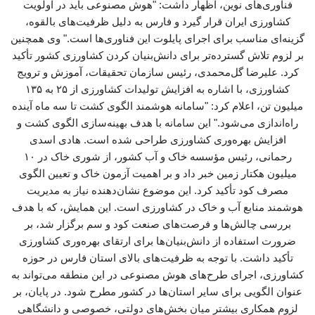
فناوری‌های نوین، اظهار داشت: "هوش مصنوعی باید در اولویت
کشاورزی ایران قرار گیرد و فارس به دلیل ظرفیت‌های بالقوه،
گزینه‌ای مناسب برای اجرای پایلوت این فناوری‌ها است." وی همچنین
بر لزوم تلاش گسترده‌تر برای دانش‌بنیان کردن کشاورزی کشور تأکید
کرد. علیرضا گل‌محمدی، رئیس سازمان تحقیقات، آموزش و ترویج
کشاورزی، با اشاره به افزایش تولیدات کشاورزی از ۲۵ به ۱۳۵
میلیون تن، اعلام کرد: "سامانه هوشمند الگوی کشت تا سه ماه آینده
راه‌اندازی می‌شود." این سامانه با هدف بهینه‌سازی الگوی کشت و
افزایش بهره‌وری کشاورزی طراحی شده است. هادی اسدی
رحمانی، رئیس مؤسسه خاک و آب کشور، از شوری خاک در ۱۰
میلیون هکتار زمین خبر داد و بر اهمیت آزمون خاک و تعیین الگوی
مصرف کود تأکید کرد. این موضوع نشان‌دهنده نیاز به مدیریت
هوشمند منابع آب و خاک در کشاورزی است. این همایش، که با هدف
بررسی چالش‌ها و فرصت‌های صنعت کود و سم برگزار شد، بر
ضرورت استفاده از دانش‌بنیان‌ها برای ارتقای بهره‌وری کشاورزی
تأکید داشت. با توجه به ظرفیت‌های بالای استان فارس در حوزه
کشاورزی، اجرای طرح‌های هوش مصنوعی در این منطقه می‌تواند به
عنوان الگویی برای سایر استان‌ها در کشور مطرح شود. در پایان، بر
لزوم همکاری بیشتر میان بخش‌های دولتی، خصوصی و دانشگاهی