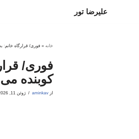
علیرضا تور
پرش
به
محتوا
خانه
»
فوری/ قرارگاه خاتم: به
فوری/ قرارگ
کوبنده می‌
از
aminkav
ژوئن 11, 2026