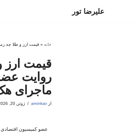
علیرضا تور
پرش
به
محتوا
خانه
»
قیمت ارز و طلا چه زم
قیمت ارز و
روایت عضو
ماجرای هک 
از
aminkav
ژوئن 20, 2026
عضو کمیسیون اقتصادی مج