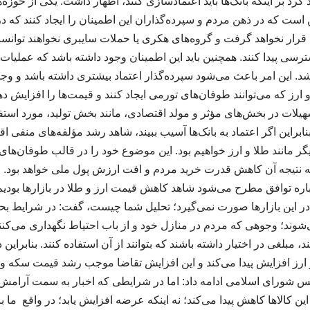
کرد بر اینکه بانک‌ها باید اعتمادسازی کنند، اظهار داشت: یکی از حوزه‌ها
ن است که در ذهن مردم و سپرده‌گذاران این اطمینان را ایجاد کنند که
ن قرار نخواهد گرفت و گروه‌های هکری یا حملات سایبری نخواهند توانس
رسی پیدا کنند. همچنین باید این اطمینان وجود داشته باشد که عملیات
د. این امر باعث می‌شود سپرده‌گذار اعتماد بیشتری داشته باشد و وجوه
ارز که می‌توانند طوفان‌های تورمی ایجاد کنند و قیمت‌ها را افزایش دهد
سهیلات در بخش‌های مؤثر و مولد اقتصادی، مانند بخش تولید، مورد است
نابراین اگر اعتماد به بانک‌ها آسیب ببیند، شاهد رشد مؤلفه‌های منفی اق
گر مانند طلا و ارز خواهیم بود. این موضوع خود را در قالب طوفان‌های
ه نتیجه آن کاهش قدرت خرید مردم و افت ارزش پول ملی خواهد بود. وی
ه توافق مطرح می‌شود شاهد کاهش قیمت ارز و طلا در بازارها بودیم، 
این بازارها صورت نمی‌گیرد؛ تحلیل شما چیست، گفت: در شرایط بحران
شوند؛ وجوهی که مردم در منازل خود و از باب احتیاط نگهداری می‌کنند 
، مبلغی در اختیار داشته باشند که بتوانند از آن استفاده کنند. بنابرای
 ارز افزایش پیدا می‌کند و این افزایش تقاضا موجب رشد قیمت سکه و
 شورای اسلامی ادامه داد: اما در شرایطی که اخبار به سمت آرام
این کالاها کاهش پیدا می‌کند؛ نه اینکه عرضه افزایش یابد؛ در واقع ما 