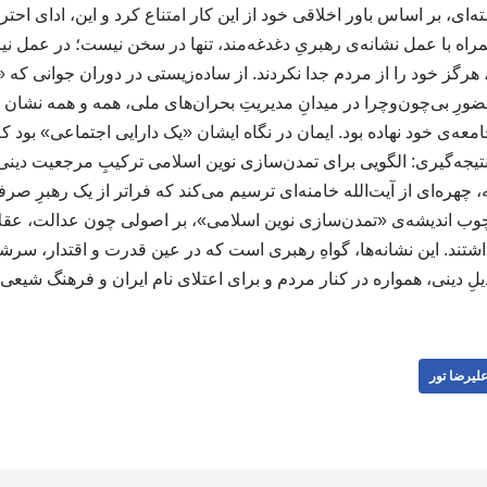
‌ای، بر اساس باور اخلاقی خود از این کار امتناع کرد و این، ادای ا
مندیِ همراه با عمل نشانه‌ی رهبریِ دغدغه‌مند، تنها در سخن نیست؛ در عمل ن
رگز خود را از مردم جدا نکردند. از ساده‌زیستی در دوران جوانی که
حضورِ بی‌چون‌وچرا در میدانِ مدیریتِ بحران‌های ملی، همه و همه نشا
ه‌ی خود نهاده بود. ایمان در نگاه ایشان «یک دارایی اجتماعی» بود ک
یجه‌گیری: الگویی برای تمدن‌سازی نوین اسلامی ترکیبِ مرجعیت دین
، چهره‌ای از آیت‌الله خامنه‌ای ترسیم می‌کند که فراتر از یک رهبرِ صرفا
وب اندیشه‌ی «تمدن‌سازی نوین اسلامی»، بر اصولی چون عدالت، عقلا
اشتند. این نشانه‌ها، گواهِ رهبری است که در عین قدرت و اقتدار، سرشار
یلِ دینی، همواره در کنار مردم و برای اعتلای نام ایران و فرهنگ شیعی
لیرضا تور