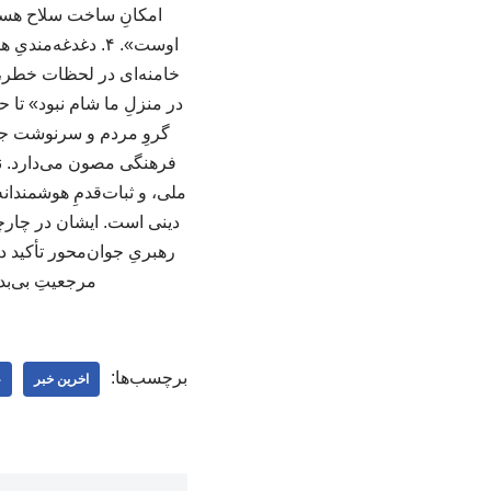
امکانِ ساخت سلاح هسته
اوست». ۴. دغدغه‌
خامنه‌ای در لحظات خطر، ه
در منزلِ ما شام نبود» تا 
گروِ مردم و سرنوشت جامع
فرهنگی مصون می‌دارد. نت
ملی، و ثبات‌قدمِ هوشمندانه
دینی است. ایشان در چارچ
رهبریِ جوان‌محور تأکید د
مرجعیتِ بی‌بد
برچسب‌ها:
اخرین خبر
ع