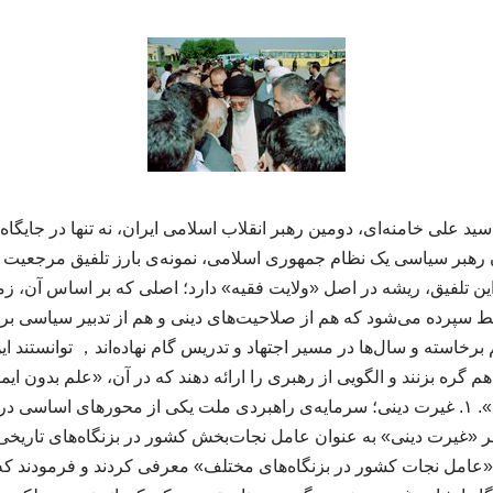
ید علی خامنه‌ای، دومین رهبر انقلاب اسلامی ایران، نه تنها در جایگاه
وان رهبر سیاسی یک نظام جمهوری اسلامی، نمونه‌ی بارز تلفیق مرجعیت
ین تلفیق، ریشه در اصل «ولایت فقیه» دارد؛ اصلی که بر اساس آن، ز
ط سپرده می‌شود که هم از صلاحیت‌های دینی و هم از تدبیر سیاسی برخو
برخاسته و سال‌ها در مسیر اجتهاد و تدریس گام نهاده‌اند， توانستند ا
گره بزنند و الگویی از رهبری را ارائه دهند که در آن، «علم بدون ایم
ایمان بدون علم به رکود». ۱. غیرت دینی؛ سرمایه‌ی راهبردی ملت یکی از محورهای اساس
 بر «غیرت دینی» به عنوان عامل نجات‌بخش کشور در بزنگاه‌های تاریخی 
عامل نجات کشور در بزنگاه‌های مختلف» معرفی کردند و فرمودند که ا