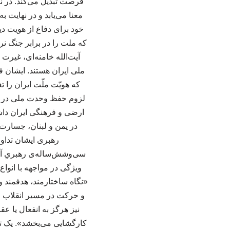
فرصت تبدیل می‌کند. در ن
معنا می‌یابد و در نهایت
خود برای دفاع از هویت د
آیت‌الله خامنه‌ای، غیرت
ملی ایران هستند. ایشان ف
که هویّت ملّت ایران را 
لزوم حفظ وحدت ملی در سای
ارضی و فرهنگی ایران داشت
در یمن و لبنان، جسارت 
سی‌وشش‌ساله‌ی رهبریِ آیت‌
ویژگی در مواجهه با انوا
«نگاه ساختارمند، هدفمند و
و حرکت در مسیر انقلاب را
نیز هرگز به انفعال یا عق
کارگشایی می‌بخشد». یک تحل