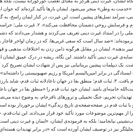
گاه ایشان، غیرت دینی هرگز به معنای تعصب کورکورانه نیست، بلکه هم
 به «خدمت به وطن» منجر می‌شود. ایشان بارها تأکید کرده‌اند که جوا
ینی، سرآمد نسل‌های پیشین است. این غیرت، در کنار ایمان راسخ، به 
که ملت را در برابر جنگ نرم و فرسایش روحیِ دشمن
 ملی را در امتداد غیرت دینی تعریف می‌کردند و هشدار می‌دادند که دشمن
رموده‌اند: «صد سال است که سعی غربی‌ها، که در زمان اواخر قاجار و
تغییر بدهند». ایشان در مقابل هرگونه دامن زدن به اختلافات مذهبی و قو
ه‌ی غیرت دینی تأکید داشتند. این نگاه، ریشه در درک عمیق ایشان ا
. یک دیپلمات پیشین بریتانیایی نیز پس از شهادت ایشان تصریح کرد ک
ایستادگی در برابر امپریالیسم آمریکا و رژیم صهیونیستی را داشته‌اند»
رهبری ایشان تداوم یافت. ۳. ثبات قدم؛ منطق بقا در جهان ناعادلانه ثبات قدم، شای
الله خامنه‌ای باشد. ایشان خود ثبات قدم را «منطق بقا در جهان ناعادل
ع تهدیداتِ تحریم، جنگ تحمیلی و ترورهای نافرجام، به وضوح دیده می‌ش
 با ثبات قدم در صفحه‌صفحه‌ی تاریخ زندگی» ایشان برخوردار بوده اس
 از مهم‌ترین موضوعات مورد تأکید خود قرار می‌دادند. این ثبات‌قدم
ب‌نشینی نیانجامید؛ بلکه به فرموده‌ی ایشان، «ایمان و غیرت دینی است 
یلگر نیز در توصیف ایشان آورده است که «در برابر تهدیداتِ هسته‌ایِ آ