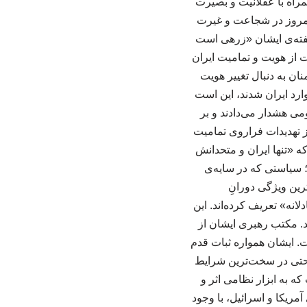
راه با عقلانیت و بصیرت
ن امروز در شجاعت و غیرت
گفته‌ی ایشان «زرهی است
ان محافظت می‌کند». ۲. غیرت ملی؛ حراست از هویت و تمامیت ایران
ان به دنبال تغییر هویت
ارد ایران شدند، این است
می هشدار می‌دادند و بر
ز تهدیدات فراروی تمامیت
ه «تنها ایران و متحدانش
؛ سیاستی که در سایه‌ی
د بارزترین ویژگی دورانِ
انه» تعریف کرده‌اند. این
د. مکتب رهبری ایشان از
ت. ایشان همواره ثبات قدم
، حتی در سخت‌ترین شرایط
که به ابزار نظامی اثر و
مریکا و اسرائیل، با وجود