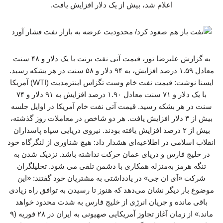
اعلام شد، بیش از یک دلار افزایش یافت.
به گزارش علیرضا تور، قیمت آتی نفت برنت با یک دلار و ۴۸ سنت
معادل ۱.۵۹ درصد افزایش، به ۹۴ دلار و ۵۸ سنت در هر بشکه رسید.
ایسنا نوشت: قیمت نفت خام وست تگزاس اینترمدیت (WTI) آمریکا
با یک دلار و ۷۱ سنت معادل ۱.۹۰ درصد افزایش به ۹۱ دلار و ۷۴
سنت در هر بشکه رسید. قیمت آتی نفت خام آمریکا در اوایل جلسه
بیش از ۳ دلار افزایش یافت. هر دو شاخص در معاملات روز گذشته،
بیش از ۲ درصد افزایش یافته بودند. نیروی دریایی سپاه پاسداران
انقلاب اسلامی در اطلاعیه‌ای هشدار داد: هیچ شناوری از لنگرگاه خود
در خلیج فارس و دریای عمان حرکت نداشته باشد. نزدیک شدن به
تنگه هرمز به‌منزله همکاری با دشمن تلقی می شود. تحلیلگران
شرکت «آی ان جی» در یادداشتی به مشتریان خود گفتند: «این
موضوع بار دیگر نشان می‌دهد که هنوز تا رسیدن به توافق راه زیادی
باقی مانده و جریان انرژی از خلیج فارس به شدت محدود خواهد
ماند.» از زمان آغاز تجاوز آمریکایی صهیونی به ایران در ۲۸ فوریه (۹