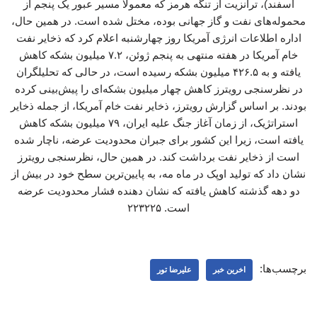
اسفند)، ترانزیت از تنگه هرمز که معمولا مسیر عبور یک پنجم از
محموله‌های نفت و گاز جهانی بوده، مختل شده است. در همین حال،
اداره اطلاعات انرژی آمریکا روز چهارشنبه اعلام کرد که ذخایر نفت
خام آمریکا در هفته منتهی به پنجم ژوئن، ۷.۲ میلیون بشکه کاهش
یافته و به ۴۲۶.۵ میلیون بشکه رسیده است، در حالی که تحلیلگران
در نظرسنجی رویترز کاهش چهار میلیون بشکه‌ای را پیش‌بینی کرده
بودند. بر اساس گزارش رویترز، ذخایر نفت خام آمریکا، از جمله ذخایر
استراتژیک، از زمان آغاز جنگ علیه ایران، ۷۹ میلیون بشکه کاهش
یافته است، زیرا این کشور برای جبران محدودیت عرضه، ناچار شده
است از ذخایر نفت برداشت کند. در همین حال، نظرسنجی رویترز
نشان داد که تولید اوپک در ماه مه، به پایین‌ترین سطح خود در بیش از
دو دهه گذشته کاهش یافته که نشان دهنده فشار محدودیت عرضه
است. ۲۲۳۲۲۵
برچسب‌ها:
اخرین خبر
علیرضا تور