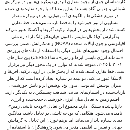
کارشناسان جوی از وجود «تقارن آلبدوی نیم‌کره‌ای» بین دو نیم‌کره‌ی
شمالی و جنوبی آگاه هستند؛ به این معنا که با وجود تفاوت‌های عمده
در توزیع خشکی‌ها و الگوهای آب‌وهوایی، هر دو نیم‌کره مقدار
مشابهی از نور خورشید را به فضا بازتاب می‌دهند. خط تقارن
کشف‌شده از بخش‌هایی در اروپا، ترکیه، آفریقا و آلاسکا عبور می‌کند
به‌گزارش آی‌اف‌ال‌ساینس، اکنون جیان‌هائو ژانگ از اداره ملی
اقیانوسی و جوی ایالات متحده (NOAA) و همکارانش، ضمن بررسی
احتمال وجود محورهای تقارن دیگر، با استفاده از داده‌های پروژه‌ی
«سامانه انرژی تابشی ابرها و زمین» ناسا (CERES) بین سال‌های
۲۰۰۱ تا ۲۰۲۵، متوجه شدند که توازن در یک محور دیگر نیز برقرار
است. خط تقارن کشف‌شده که از بخش‌هایی در اروپا، ترکیه، آفریقا و
آلاسکا عبور می‌کند، دو نیمه در سیاره ایجاد کرده است که از نظر
میزان پوشش اقیانوسی بدون یخ، پوشش ابر و تابش خورشیدی
بازتاب‌شده در آسمان‌های صاف، شباهت چشمگیری به یکدیگر دارند.
اقلیم زمین به تعادل میان انرژی خورشیدی جذب‌شده و انرژی
بازتاب‌شده بستگی دارد. مجموع این تعادل «بودجه تابشی زمین»
نامیده می‌شود. هنگامی که بودجه تابشی در تعادل باشد، میانگین
دمای سیاره پایدار می‌ماند. اما برهم‌خوردن این تعادل به گرمایش
جهانی و تغییرات اقلیمی منجر می‌شود. پژوهشگران با استفاده از