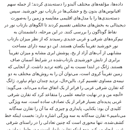
داده‌ها، مؤلفه‌های مختلف آلبدو را دسته‌بندی کردند؛ از جمله سهم
اقیانوس‌های بدون یخ و خشکی‌ها در بازتاب نور خورشید. سپس
دسته‌بندی‌ها را با مدل‌های اقلیمی مقایسه و زمین را به‌صورت
دیجیتالی به بخش‌های مختلفی تقسیم کردند تا الگوهای بازتاب نور در
نقاط گوناگون را بررسی کنند. در این مرحله، دانشمندان به
نیم‌کره‌های شرقی و غربی جدیدی رسیدند که از نظر میزان بازتاب
نور خورشید تقریباً یکسان هستند. این دو نیمه دارای مساحت
مشابهی از آب‌های آزاد از یخ، پوشش ابری مشابه و میزان تقریباً
برابری از تابش خورشیدی بازتاب‌شده در شرایط آسمان صاف
هستند. ژانگ در ابتدا نسبت به این یافته تردید داشت. از آنجایی که
زمین تقریباً کروی است، می‌توان آن را به روش‌های مختلف به دو
نیمه‌ی مساوی تقسیم کرد. بااین‌حال، تردید چندان دوام نیاورد. ژانگ
که تقارن شرقی غربی را فراتر از یک اتفاق ساده می‌داند، می‌گوید:
«آنچه من و در نهایت جامعه علمی را متقاعد کرد که تقارن شرقی
غربی پدیده‌ای بسیار فراتر از یک تصادف ساده است، سه ویژگی
کلیدی آن بود: یکتایی، پایداری و چیزی که ما آن را تقارن سه‌گانه
می‌نامیم.» تقارن سه‌گانه به سه ویژگی اشاره دارد: نخست اینکه خط
کشف‌شده، تنها محوری است که چنین تعادلی را در راستای شرقی
غربی ایجاد می‌کند. دوم اینکه تقارن پایدار است و در طول زمان در