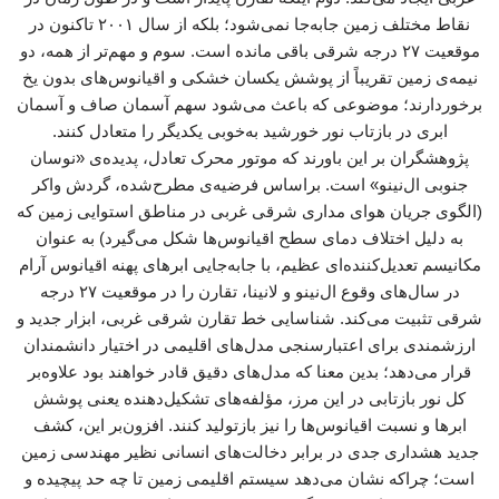
نقاط مختلف زمین جابه‌جا نمی‌شود؛ بلکه از سال ۲۰۰۱ تاکنون در
موقعیت ۲۷ درجه شرقی باقی مانده است. سوم و مهم‌تر از همه، دو
نیمه‌ی زمین تقریباً از پوشش یکسان خشکی و اقیانوس‌های بدون یخ
برخوردارند؛ موضوعی که باعث می‌شود سهم آسمان صاف و آسمان
ابری در بازتاب نور خورشید به‌خوبی یکدیگر را متعادل کنند.
پژوهشگران بر این باورند که موتور محرک تعادل، پدیده‌ی «نوسان
جنوبی ال‌نینو» است. براساس فرضیه‌ی مطرح‌شده، گردش واکر
(الگوی جریان هوای مداری شرقی غربی در مناطق استوایی زمین که
به دلیل اختلاف دمای سطح اقیانوس‌ها شکل می‌گیرد) به عنوان
مکانیسم تعدیل‌کننده‌ای عظیم، با جابه‌جایی ابرهای پهنه اقیانوس آرام
در سال‌های وقوع ال‌نینو و لانینا، تقارن را در موقعیت ۲۷ درجه
شرقی تثبیت می‌کند. شناسایی خط تقارن شرقی غربی، ابزار جدید و
ارزشمندی برای اعتبارسنجی مدل‌های اقلیمی در اختیار دانشمندان
قرار می‌دهد؛ بدین معنا که مدل‌های دقیق قادر خواهند بود علاوه‌بر
کل نور بازتابی در این مرز، مؤلفه‌های تشکیل‌دهنده یعنی پوشش
ابرها و نسبت اقیانوس‌ها را نیز بازتولید کنند. افزون‌بر این، کشف
جدید هشداری جدی در برابر دخالت‌های انسانی نظیر مهندسی زمین
است؛ چراکه نشان می‌دهد سیستم اقلیمی زمین تا چه حد پیچیده و