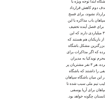
اه ابتدا توجه ویژه با
 هدف دوم کاهش قرارداد
رارداد نشوند، برای فسخ
پاهان باب مذاکره با این
ید برای فصل آینده تخفیف
قابل توجهی به باشگاه بدهند. دسته ای دیگر از بازیکنان سپاهان برای فصل آینده قرارداد ۳۰ تا ۳۵ میلیاردی دارند که این
از بازیکنان هم هستند که
که بزرگترین مشکل باشگاه
رده که اگر مذاکرات برای
حرم نویدکیا به مدیران
سپاهان مجوز فروش مهدی لیموچی، آریا یوسفی و محمدامین حزباوی را برای درآمدزایی صادر کرده‌. هر ۳ نفر مشتریان پر
ی را داشتند که باشگاه
 این میان باشگاه سپاهان
ر ترکیب تیم ملی سبب شده تا
پاهان برای آریا یوسفی
شت این ۳ ستاره جذاب سپاهان در تابستان چگونه خواهد بود.