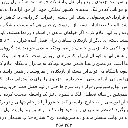
با سیاست جدیدی وارد بازار نقل و انتقالات خواهد شد. هدف اول این باشگ
 جوانانی که در لیگ امیدهای کشور عملکرد خوبی از خود ارائه دادند.
 قرارداد غیرمعقولی داشتند. این دسته از نفرات اگر راضی به کاهش ق
د. البته که تعداد این دسته از زردپوشان خیلی هم کم نیست. باشگاه س
 کرده و به آنها اعلام کرده اگر خواهان ماندن در اسکواد زردها هستند، با
و با کمی چانه زنی و تخفیف در تیم نویدکیا ماندنی خواهند شد. گروهی 
رانسفر آنها به فوتبال اروپا یا کشورهای اروپایی است. نکته جالب این
ها است. در همین راستا ظاهرا محرم نویدکیا به مدیران باشگاه اعلام ک
ود، باشگاه می تواند این دسته از بازیکنان را بفروشد. در همین راستا م
اس آنها پرسپولیس قرار دارد. سرخ ها حتی در نیم فصل قصد خرید یوسف
 همچنین در میانه تعطیلی لیگ با لیموچی نیز یک واسطه صحبت کرده. در
فر قصد دارد آریا یوسفی را به خارج ترانسفر کند. حضور آریا در جام جهانی و د
ر بگیرد که نظر مشتریان را به خود جلب کند. از همین رو اولویت اول س
ترانسفر به خارج است. باید در نهایت منتظر ماند و دید سرنو
۲۵۳ ۲۵۸