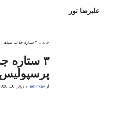
علیرضا تور
پرش
به
محتوا
خانه
»
۳ ستاره جذاب سپاهان در لیست فروش؛ مقصد پرسپولیس یا خارج؟
۳ ستاره 
پرسپولیس 
از
aminkav
ژوئن 16, 2026